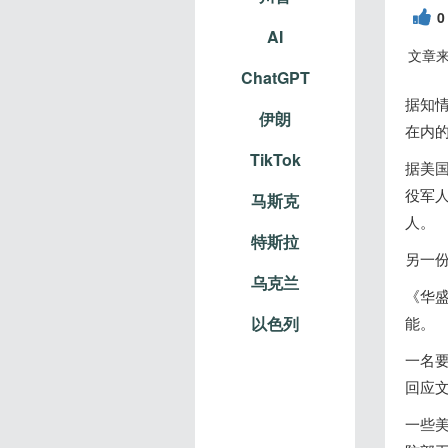
0
AI
文章
ChatGPT
据知
伊朗
在内
TikTok
据美
役军人
马斯克
人。
特斯拉
另一
乌克兰
《华
以色列
能。
一名
回应
一些