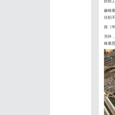
防部
赫格塞
任职不
按《
另外
格塞