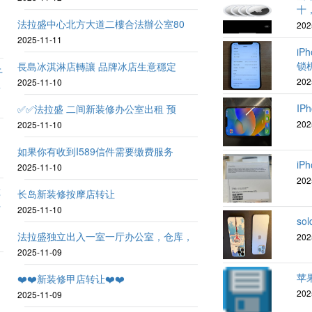
十
法拉盛中心北方大道二樓合法辦公室80
202
2025-11-11
iP
锁
長島冰淇淋店轉讓 品牌冰店生意穩定
千
202
2025-11-10
要
IPh
✅✅法拉盛 二间新装修办公室出租 预
202
2025-11-10
如果你有收到I589信件需要缴费服务
iPh
2025-11-10
202
车
长岛新装修按摩店转让
开
2025-11-10
sol
法拉盛独立出入一室一厅办公室，仓库，
202
2025-11-09
苹
❤️❤️新装修甲店转让❤️❤️
202
2025-11-09