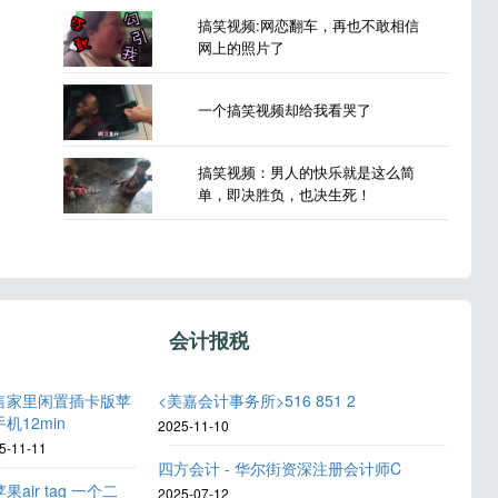
搞笑视频:网恋翻车，再也不敢相信
网上的照片了
一个搞笑视频却给我看哭了
搞笑视频：男人的快乐就是这么简
单，即决胜负，也决生死！
会计报税
售家里闲置插卡版苹
<美嘉会计事务所>516 851 2
机12min
2025-11-10
5-11-11
四方会计 - 华尔街资深注册会计师C
果air tag 一个二
2025-07-12