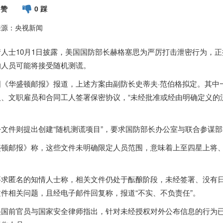
 赞
0 踩
来源：央视新闻
情人士10月1日披露，美国国防部长赫格塞思为严厉打击泄密行为，
的人员可能将接受随机测谎。
国《华盛顿邮报》报道，上述方案由副防长史蒂夫·范伯格拟定。其中
、文职雇员和合同工人签署保密协议，“未经批准或经由明确定义的流
份文件则提出创建“随机测谎项目”，要求国防部长办公室与联合参谋
盛顿邮报》称，这些文件未明确限定人员范围，意味着上至四星上将
要求匿名的知情人士称，相关文件仍处于酝酿阶段，未经签署、没有日
文件相关问题，且经电子邮件回复称，报道“不实、不负责任”。
美国前官员与国家安全律师指出，针对未经授权对外公布信息的行为