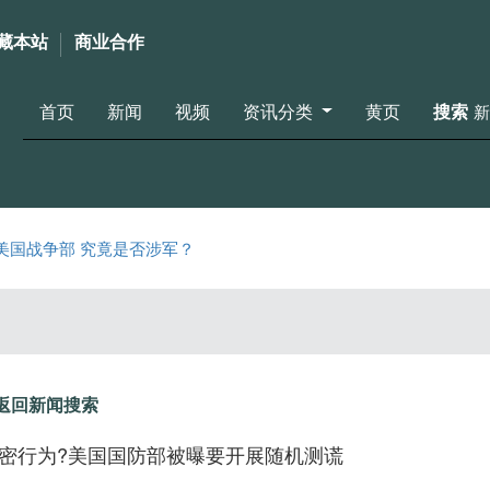
藏本站
商业合作
首页
新闻
视频
资讯分类
黄页
搜索
新
美国战争部 究竟是否涉军？
返回新闻搜索
密行为?美国国防部被曝要开展随机测谎