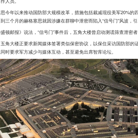
工作人员。
思今年以来推动国防部大规模改革，措施包括裁减现役美军20%的四
到三个月的赫格塞思就因涉嫌在群聊中泄密而陷入“信号门”风波，引
华盛顿邮报》说法，“信号门”事件后，五角大楼曾启动测谎筛查泄密
，五角大楼正要求新闻媒体签署类似保密协议，以保住采访国防部的
思同时要求军方减少与媒体互动，甚至避免出席智库论坛。