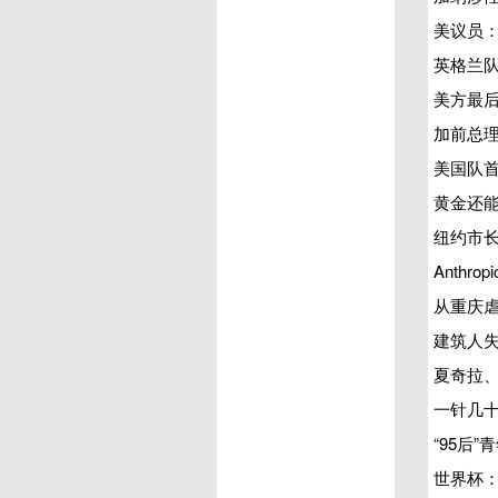
美议员
英格兰
美方最后
加前总
美国队首
黄金还能
纽约市
Anthr
从重庆
建筑人
夏奇拉、
一针几十
“95后
世界杯：