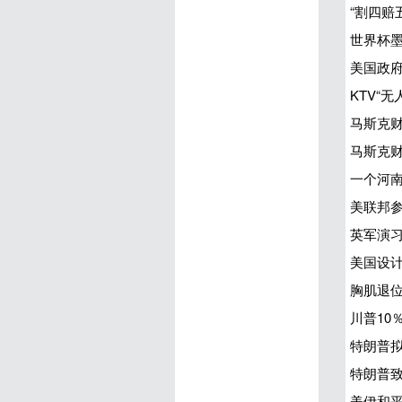
“割四赔
世界杯
美国政府
KTV“
马斯克财
马斯克财
一个河南
美联邦参
英军演习
美国设计
胸肌退位
川普10
特朗普
特朗普
美伊和平