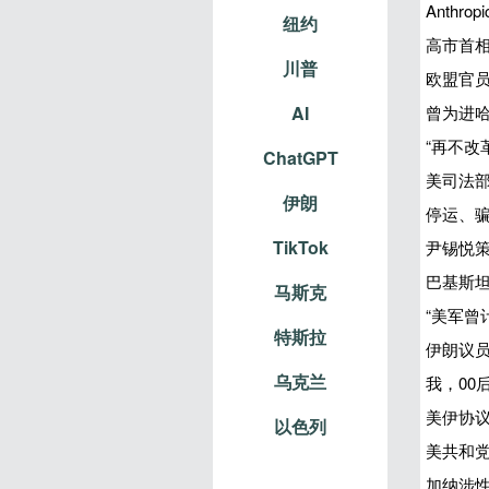
Anthr
纽约
高市首相
川普
欧盟官
曾为进哈
AI
“再不改
ChatGPT
美司法
伊朗
停运、
TikTok
尹锡悦策
巴基斯坦
马斯克
“美军曾
特斯拉
伊朗议
乌克兰
我，00
美伊协议
以色列
美共和党
加纳涉