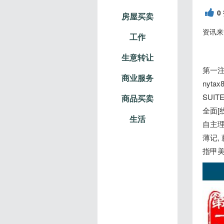
0
房屋买卖
资讯来
工作
生意转让
第一注
商业服务
nyta
SUIT
商品买卖
全面[线
生活
自主理
薄记,
指甲美容