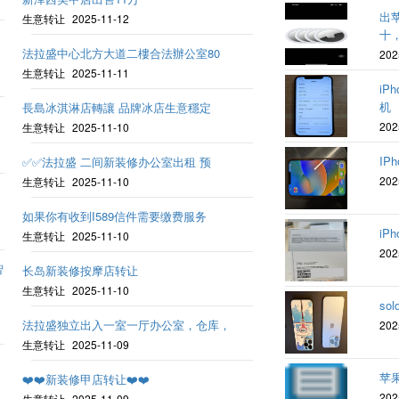
出苹
生意转让
2025-11-12
十
法拉盛中心北方大道二樓合法辦公室80
202
生意转让
2025-11-11
iP
机
長島冰淇淋店轉讓 品牌冰店生意穩定
202
生意转让
2025-11-10
IPh
✅✅法拉盛 二间新装修办公室出租 预
202
生意转让
2025-11-10
如果你有收到I589信件需要缴费服务
iPh
生意转让
2025-11-10
202
智
长岛新装修按摩店转让
生意转让
2025-11-10
sol
法拉盛独立出入一室一厅办公室，仓库，
202
生意转让
2025-11-09
苹
❤️❤️新装修甲店转让❤️❤️
202
生意转让
2025-11-09