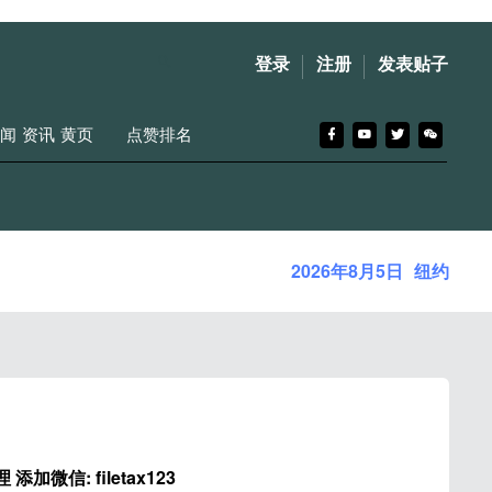
登录
注册
发表贴子
闻
资讯
黄页
点赞排名
2026年8月5日
纽约
加微信: filetax123