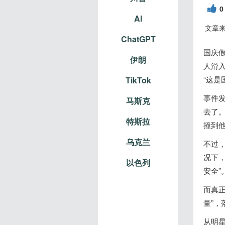
0
AI
文章
ChatGPT
国庆假
伊朗
人滑
“这是
TikTok
事件
马斯克
去了
特斯拉
撞到
乌克兰
不过
况下
以色列
安全
而真
量”，
从明