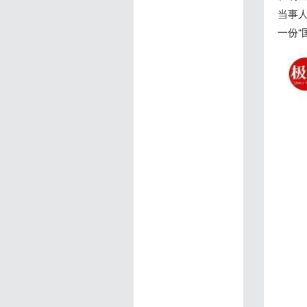
当事
一份“