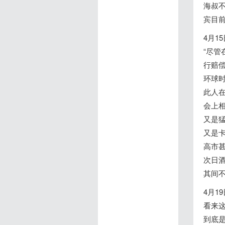
海叔
宾目
4月
“尽管
行赔偿
环球
此人
会上
又是
又是卡
高市
次日
其间
4月
看来
到底