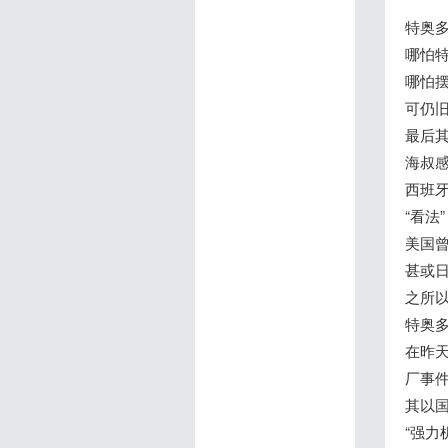
特奥多
哪怕
哪怕
可仍
最后其
海叔感
西班
“看法
美国
甚或日
之所
特奥多
在昨天
厂事
其以
“强力