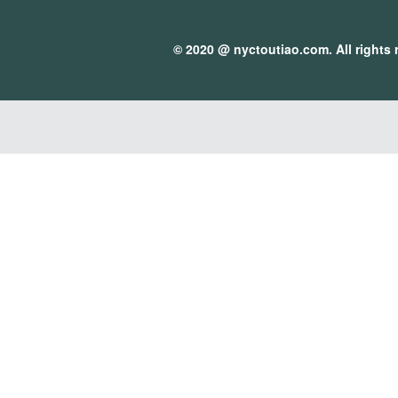
© 2020 @
nyctoutiao.com
. All rights