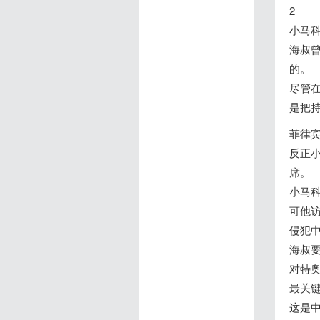
2
小马
海叔
的。
尽管
是把
菲律
反正
席。
小马
可他
侵犯
海叔
对特
最关键
这是