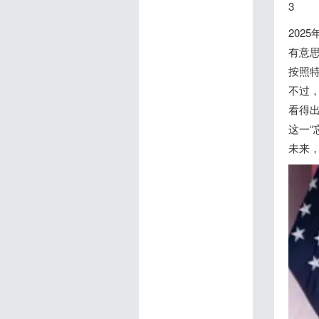
3
202
有意思
按照
不过，
看得
这一
未来