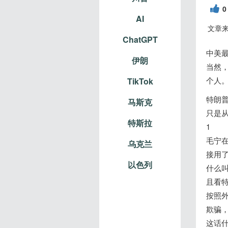
0
AI
文章
ChatGPT
中美最
伊朗
当然，
个人
TikTok
特朗
马斯克
只是
特斯拉
1
毛宁
乌克兰
接用了
以色列
什么叫
且看
按照
欺骗
这话